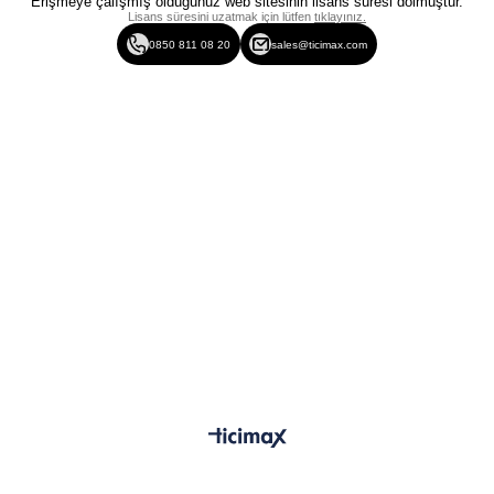
Erişmeye çalışmış olduğunuz web sitesinin lisans süresi dolmuştur.
Lisans süresini uzatmak için lütfen
tıklayınız.
0850 811 08 20
sales@ticimax.com