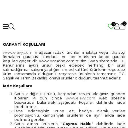
0
0
GARANTİ KOŞULLARI
www.elavy.com
mağazamızdaki ürünler imalatçı veya ithalatçı
firmaların garantisi altındadır ve her markanın kendi garanti
koşulları geçerlidir. www.
ecoshop.com.tr
isimli web sitemizde T.C.
Kanunlarına aykırı unsur teşkil edecek herhangi bir ürün
satmadığımızı, satışını yaptığımız medikal türü ürünlerin reçetesiz
ürün kapsamında olduğunu, reçetesiz ürünlerin tamamının T.C.
Sağlık ve Tarım Bakanlığı onaylı ürünler olduğunu taahhüt ederiz.
İade Koşulları:
Satın aldığınız ürünü, kargodan teslim aldığınız günden
itibaren 14 gün içinde
www.elavy.com
web sitesine
başvuruda bulunarak aşağıdaki koşullar dahilinde iade
edebilirsiniz.
İade edeceğiniz ürüne ait, hediye olarak verilen
promosyonlu, kampanyalı ürünlerin de aynı anda iade
edilmesi gerekir.
Satın alınan ürünlerin "
Cayma Hakkı
" dahilinde iade