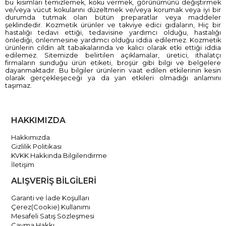
bu kısımları temizlemek, koku vermek, görünümünü değiştirmek
ve/veya vücut kokularını düzeltmek ve/veya korumak veya iyi bir
durumda tutmak olan bütün preparatlar veya maddeler
şeklindedir. Kozmetik ürünler ve takviye edici gıdaların, Hiç bir
hastalığı tedavi ettiği, tedavisine yardımcı olduğu, hastalığı
önlediği, önlenmesine yardımcı olduğu iddia edilemez. Kozmetik
ürünlerin cildin alt tabakalarında ve kalıcı olarak etki ettiği iddia
edilemez. Sitemizde belirtilen açıklamalar, üretici, ithalatçı
firmaların sunduğu ürün etiketi, broşür gibi bilgi ve belgelere
dayanmaktadır. Bu bilgiler ürünlerin vaat edilen etkilerinin kesin
olarak gerçekleşeceği ya da yan etkileri olmadığı anlamını
taşımaz.
HAKKIMIZDA
Hakkımızda
Gizlilik Politikası
KVKK Hakkında Bilgilendirme
İletişim
ALIŞVERİŞ BİLGİLERİ
Garanti ve İade Koşulları
Çerez(Cookie) Kullanımı
Mesafeli Satış Sözleşmesi
Cayma Hakkı