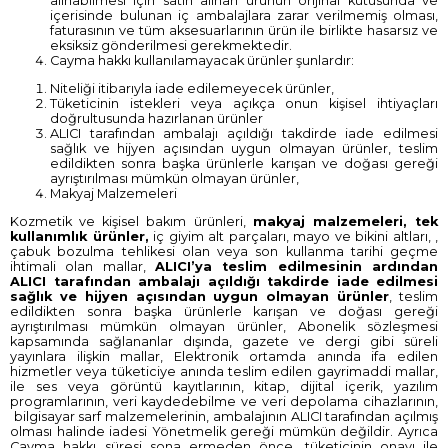
alınabilmesi için satın alınan ürünün orijinal kutusunda ve
içerisinde bulunan iç ambalajlara zarar verilmemiş olması,
faturasının ve tüm aksesuarlarının ürün ile birlikte hasarsız ve
eksiksiz gönderilmesi gerekmektedir.
Cayma hakkı kullanılamayacak ürünler şunlardır:
Niteliği itibarıyla iade edilemeyecek ürünler,
Tüketicinin istekleri veya açıkça onun kişisel ihtiyaçları
doğrultusunda hazırlanan ürünler
ALICI tarafından ambalajı açıldığı takdirde iade edilmesi
sağlık ve hijyen açısından uygun olmayan ürünler, teslim
edildikten sonra başka ürünlerle karışan ve doğası gereği
ayrıştırılması mümkün olmayan ürünler,
Makyaj Malzemeleri
Kozmetik ve kişisel bakım ürünleri,
makyaj malzemeleri, tek
kullanımlık ürünler
,
iç giyim alt parçaları, mayo ve bikini altları, ,
çabuk bozulma tehlikesi olan veya son kullanma tarihi geçme
ihtimali olan mallar,
ALICI’ya teslim edilmesinin ardından
ALICI tarafından ambalajı açıldığı takdirde iade edilmesi
sağlık ve hijyen açısından uygun olmayan ürünler
, teslim
edildikten sonra başka ürünlerle karışan ve doğası gereği
ayrıştırılması mümkün olmayan ürünler, Abonelik sözleşmesi
kapsamında sağlananlar dışında, gazete ve dergi gibi süreli
yayınlara ilişkin mallar, Elektronik ortamda anında ifa edilen
hizmetler veya tüketiciye anında teslim edilen gayrimaddi mallar,
ile ses veya görüntü kayıtlarının, kitap, dijital içerik, yazılım
programlarının, veri kaydedebilme ve veri depolama cihazlarının,
bilgisayar sarf malzemelerinin, ambalajının ALICI tarafından açılmış
olması halinde iadesi Yönetmelik gereği mümkün değildir. Ayrıca
Cayma hakkı süresi sona ermeden önce, tüketicinin onayı ile