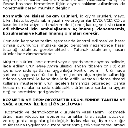
ifasına başlanan hizmetlere ilişkin cayma hakkının kullanılması da
Yönetmelik gereği mümkün değildir.
Kozmetik ve kişisel bakım ürünleri
, iç giyim ürünleri, mayo,
bikini, kitap, kopyalanabilir yazılım ve programlar, DVD, VCD, CD ve
kasetler ile kırtasiye sarf malzemeleri (toner, kartuş, şerit vb.)
iade
edilebilmesi için ambalajlarının açılmamış, denenmemiş,
bozulmamış ve kullanılmamış olmaları gerekir.
Ürünlerin kargodan teslim aşamasında kontrol edilmesi ve hasar
olması durumunda mutlaka kargo personeli nezaretinde hasar
tutanağı tutulması gerekmektedir. Tutanak tutulmamış hasarlı
ürünler iade alınmamaktadır.
Müşterinin ürünü iade etmesi veya alışverişinden cayması halinde,
iade edilen ürün
elavy.com
'a ulaştığı andan itibaren on (10) gün
içerisinde iade şartlarına uygunluğu kontrol edilir. Ürün iade
şartlarına uygunsa ürün bedeli, müşterinin alışverişinde kullandığı
ödeme yöntemi ile kendisine iade edilir. Kapıda Ödeme sistemi
kullanan müşterilerin ürün iadeleri firmamıza bildireceği banka
hesap numaralarına iade edilecektir. Ürün iade şartlarına uygun
değilse adresinize geri gönderilir.
KOZMETİK VE DERMOKOZMETİK ÜRÜNLERİNDE TANITIM VE
SAĞLIK BEYANI İLE İLGİLİ ÖNEMLİ UYARI
Kozmetik ve dermokozmetik ürünlerin yasal tanımı: Kozmetik
ürün: İnsan vücudunun epiderma, tırnaklar, kıllar, saçlar, dudaklar
ve dış genital organlar gibi değişik dış kısımlarına, dişlere ve ağız
mukozasına uygulanmak üzere hazırlanmış, tek veya temel amacı