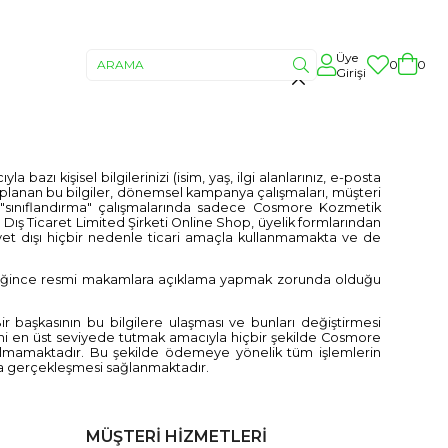
Üye
0
0
Girişi
zı kişisel bilgilerinizi (isim, yaş, ilgi alanlarınız, e-posta
oplanan bu bilgiler, dönemsel kampanya çalışmaları, müşteri
i "sınıflandırma" çalışmalarında sadece Cosmore Kozmetik
Dış Ticaret Limited Şirketi Online Shop, üyelik formlarından
liyet dışı hiçbir nedenle ticari amaçla kullanmamakta ve de
 gereğince resmi makamlara açıklama yapmak zorunda olduğu
r başkasının bu bilgilere ulaşması ve bunları değiştirmesi
ğini en üst seviyede tutmak amacıyla hiçbir şekilde Cosmore
tulmamaktadır. Bu şekilde ödemeye yönelik tüm işlemlerin
nda gerçekleşmesi sağlanmaktadır.
MÜŞTERİ HİZMETLERİ