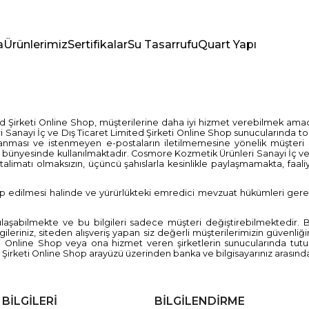
a
Ürünlerimiz
Sertifikalar
Su Tasarrufu
Quart Yapı
rketi Online Shop, müşterilerine daha iyi hizmet verebilmek amacıyla ba
 Sanayi İç ve Dış Ticaret Limited Şirketi Online Shop sunucularında t
gulanması ve istenmeyen e-postaların iletilmemesine yönelik müşter
op bünyesinde kullanılmaktadır. Cosmore Kozmetik Ürünleri Sanayi İç ve 
r talimatı olmaksızın, üçüncü şahıslarla kesinlikle paylaşmamakta, faa
talep edilmesi halinde ve yürürlükteki emredici mevzuat hükümleri
laşabilmekte ve bu bilgileri sadece müşteri değiştirebilmektedir. Bi
ileriniz, siteden alışveriş yapan siz değerli müşterilerimizin güvenli
eti Online Shop veya ona hizmet veren şirketlerin sunucularında tu
 Şirketi Online Shop arayüzü üzerinden banka ve bilgisayarınız arası
 BİLGİLERİ
BİLGİLENDİRME