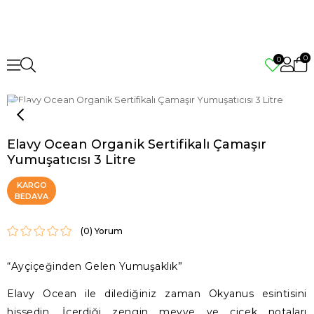
0
0
Elavy Ocean Organik Sertifikalı Çamaşır
Yumuşatıcısı 3 Litre
KARGO
BEDAVA
(0)
“Ayçiçeğinden Gelen Yumuşaklık”
Elavy Ocean ile dilediğiniz zaman Okyanus esintisini
hissedin. İçerdiği zengin meyve ve çiçek notaları